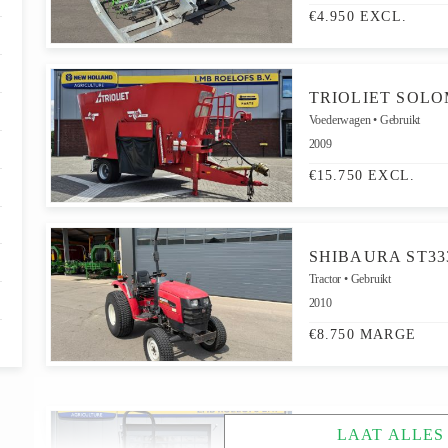
€4.950 EXCL.
TRIOLIET SOLOM
Voederwagen
Gebruikt
2009
€15.750 EXCL.
SHIBAURA ST3
Tractor
Gebruikt
2010
€8.750 MARGE
LAAT ALLES
NEW HOLLAND 