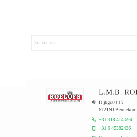
MIJN AGRIT
L.M.B. R
Dijkgraaf 15
6721NJ Bennekom 
+31 318 414 694
+31 6 45382436