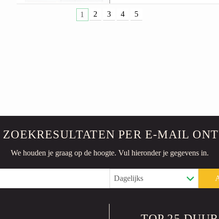
Tractor
Gebruikt
2
3
4
5
2024
PRIJS OP AANVR
AP DOSEERBAK
Zoutstrooier
Gebruikt
€3.500 EXCL.
 ZOEKRESULTATEN
PER E-MAIL ON
FRONTSCHUIF 
We houden je graag op de hoogte.
Vul hieronder je gegevens in.
Tractor aanbouwdeel
Gebrui
2026
€3.375 EXCL.
TOP 25 DUU