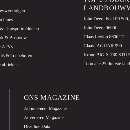
NEW HOLLAND 
LANDBOUWW
uwwerktuigen
Tractor
Gebruikt
chines
2021
John Deere 9600I
 & Transportmiddelen
€59.500 EXCL.
Claas Lexion 8600 TT
ark & Bosbouw
Claas JAGUAR 990
& ATVs
VICON EXTRA 6
Krone BIG X 780 STUF
ats & Toebehoren
Maaier
Gebruikt
Toon alle 25 duurste lan
 rubrieken
2024
PRIJS OP AANVR
ONS MAGAZINE
MCHALE FUSION
Balenpers
Gebruikt
Abonnement Magazine
2019
20641 km
Adverteren Magazine
PRIJS OP AANVR
Deadline Data