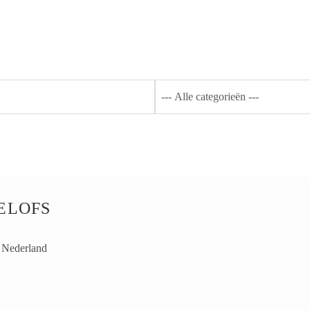
RADER
PRODUCTEN
WEBSHOP
FAQ
CONTAC
OELOFS
Nederland