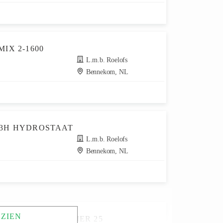
IX 2-1600
L.m.b. Roelofs
Bennekom, NL
33H HYDROSTAAT
L.m.b. Roelofs
Bennekom, NL
 ZIEN
BOOMER 25 BOOMER 25