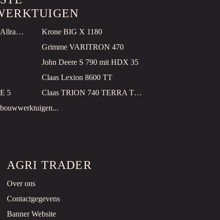
T5.100 ELECTRO COMMAND
ERKTUIGEN
L.m.b. Roelofs
John Deere Feld F9 500, Allrad, GPS, mit Kemper 490 PRO
Krone BIG X 1180
Bennekom, NL
Grimme VARITRON 470
John Deere S 790 mit HDX 35
Claas Lexion 8600 TT
24T SCHIJVENMAAIER
E 5
Claas TRION 740 TERRA TRAC
L.m.b. Roelofs
dbouwwerktuigen...
Bennekom, NL
AAG
AGRI TRADER
 3 PLUS
L.m.b. Roelofs
Over ons
Bennekom, NL
Contactgegevens
AAG
Banner Website