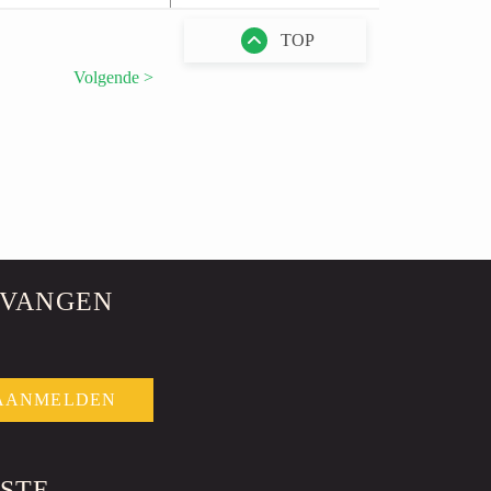
L.m.b. Roelofs
TOP
Bennekom, NL
AAG
Volgende >
L.m.b. Roelofs
Bennekom, NL
TVANGEN
/ FRONTGEWICHT / FRONTBUMPER
kt
L.m.b. Roelofs
Bennekom, NL
AANMELDEN
RSTE