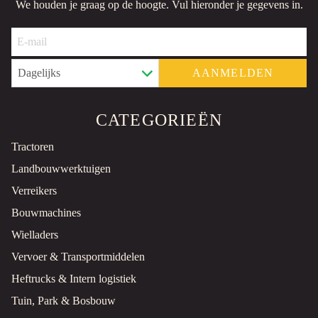
We houden je graag op de hoogte.
Vul hieronder je gegevens in.
Enkelasser
Gebruikt
2020
Goudriaan, NL
PRIJS OP AANVRAAG
AANMELDEN
VERZINKTE BAKKENWAGEN TRACTOR TRAILER
Enkelasser
Gebruikt
CATEGORIEËN
2020
Tractoren
Goudriaan, NL
Landbouwwerktuigen
PRIJS OP AANVRAAG
Verreikers
POLIEPGRIJPER - GEBRUIKT GRAPPLE
Bouwmachines
Grijper
Gebruikt
Wielladers
Goudriaan, NL
Vervoer & Transportmiddelen
PRIJS OP AANVRAAG
Heftrucks & Intern logistiek
Tuin, Park & Bosbouw
BAKKENWAGEN - GEBRUIKT PLATFORM TRAILER
Plateau
Gebruikt