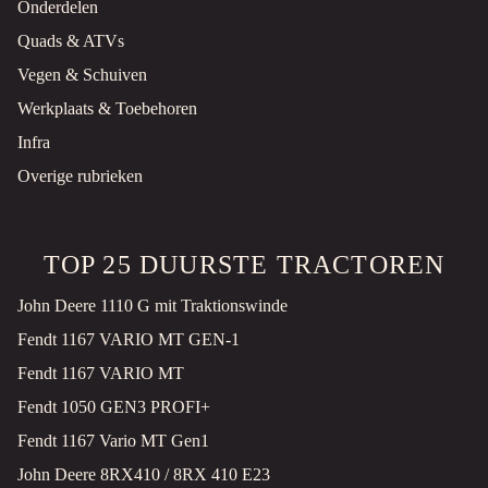
Onderdelen
Quads & ATVs
Goudriaan, NL
Vegen & Schuiven
PRIJS OP AANVRAAG
Werkplaats & Toebehoren
CW 45 HYDRAULIC SHEARS
Infra
Aanbouwapparatuur
Gebruikt
Overige rubrieken
2020
Goudriaan, NL
PRIJS OP AANVRAAG
TOP 25 DUURSTE TRACTOREN
BAGGERBAK - GEBRUIKT EXCAVATOR BUCKET
John Deere 1110 G mit Traktionswinde
Aanbouwapparatuur
Gebruikt
Fendt 1167 VARIO MT GEN-1
Goudriaan, NL
Fendt 1167 VARIO MT
PRIJS OP AANVRAAG
Fendt 1050 GEN3 PROFI+
Fendt 1167 Vario MT Gen1
CW 30 EXCAVATOR RAKE
Aanbouwapparatuur
Gebruikt
John Deere 8RX410 / 8RX 410 E23