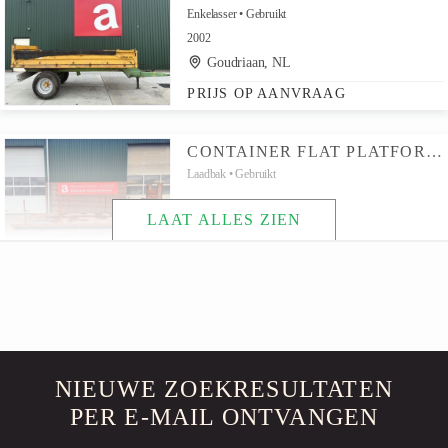
Enkelasser
Gebruikt
2002
Goudriaan, NL
PRIJS OP AANVRAAG
CONTAINER FLAT PLATFORM TRUCK BODY
Laadbak
Gebruikt
LAAT ALLES ZIEN
Goudriaan, NL
PRIJS OP AANVRAAG
BANDENSLEEP - GEBRUIKT MEADOW AERATOR
Weidesleep
Gebruikt
2015
Goudriaan, NL
NIEUWE ZOEKRESULTATEN
PRIJS OP AANVRAAG
PER E-MAIL ONTVANGEN
VERZINKTE BAKKENWAGEN TRACTOR TRAILER