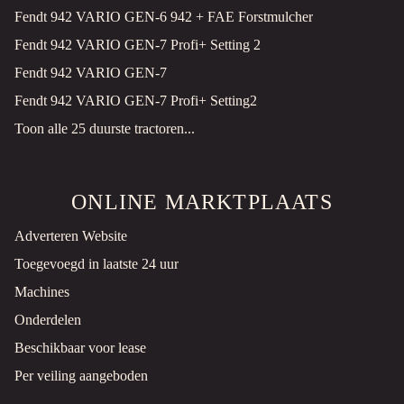
Fendt 942 VARIO GEN-6 942 + FAE Forstmulcher
Goudriaan, NL
Fendt 942 VARIO GEN-7 Profi+ Setting 2
PRIJS OP AANVRAAG
Fendt 942 VARIO GEN-7
BAKKER GRAPPLE
Fendt 942 VARIO GEN-7 Profi+ Setting2
Grijper
Gebruikt
Toon alle 25 duurste tractoren...
Goudriaan, NL
PRIJS OP AANVRAAG
ONLINE MARKTPLAATS
FERRI TD 42 ROADSIDE MOWER
Adverteren Website
Motormaaier
Gebruikt
Toegevoegd in laatste 24 uur
Goudriaan, NL
Machines
PRIJS OP AANVRAAG
Onderdelen
Beschikbaar voor lease
KIEPER KTP 22/45 - GEBRUIKT TRACTOR TRAILER
Aanhanger
Gebruikt
Per veiling aangeboden
2008