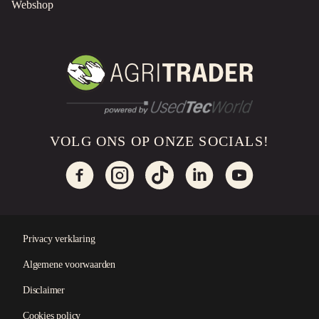
Webshop
PRIJS OP AANVRAAG
SWEEPER BRUSH
Borstel
Gebruikt
Goudriaan, NL
PRIJS OP AANVRAAG
VOLG ONS OP ONZE SOCIALS!
NEW HOLLAND D2000 SQUARE BALER
Balenpers
Gebruikt
1989
Goudriaan, NL
PRIJS OP AANVRAAG
Privacy verklaring
ROADSIDE MOWER
Algemene voorwaarden
Motormaaier
Gebruikt
×
Disclaimer
Goudriaan, NL
Cookies policy