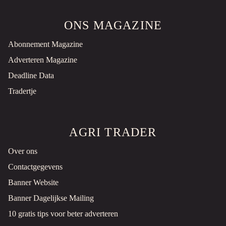
Goudriaan, NL
ONS MAGAZINE
PRIJS OP AANVRAAG
Abonnement Magazine
RUBBER SCHUIF - GEBRUIKT SNOW PLOUGH
Sneeuwschuif
Gebruikt
Adverteren Magazine
Deadline Data
Goudriaan, NL
Tradertje
PRIJS OP AANVRAAG
SWEEPER BRUSH
Borstel
Gebruikt
AGRI TRADER
Over ons
Goudriaan, NL
Contactgegevens
PRIJS OP AANVRAAG
Banner Website
AFTAKAS AANGEDREVEN BLOWER/BLAZER STREET VACUUM CLEANER
Banner Dagelijkse Mailing
Schoonmaakapparatuur
Gebruikt
10 gratis tips voor beter adverteren
Goudriaan, NL