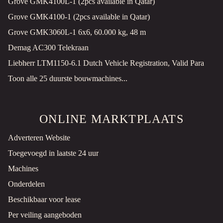
Grove GMK4100L-1 (2pcs available in Qatar)
Noordwijkerhout, NL
Grove GMK4100-1 (2pcs available in Qatar)
PRIJS OP AANVRAAG
Grove GMK3060L-1 6x6, 60.000 kg, 48 m
STORK
Demag AC300 Telekraan
Pompen
Gebruikt
Liebherr LTM1150-6.1 Dutch Vehicle Registration, Valid Para
Toon alle 25 duurste bouwmachines...
Noordwijkerhout, NL
€500 EXCL.
ONLINE MARKTPLAATS
AGROMEHANIKA / COSMO PENDEL / STROOISCHIJF STROOIER
Kunstmeststrooier
Nieuw
Adverteren Website
2026
Noordwijkerhout, NL
Toegevoegd in laatste 24 uur
€1.250 EXCL.
Machines
Onderdelen
Hefmast
Gebruikt
Beschikbaar voor lease
Per veiling aangeboden
Noordwijkerhout, NL