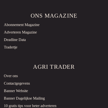
€1.250 EXCL.
ZOCON
ONS MAGAZINE
Rubberschuif
Nieuw
Abonnement Magazine
Noordwijkerhout, NL
Adverteren Magazine
€1.975 EXCL.
Deadline Data
Tradertje
FPM
Loofklapper
Nieuw
2026
Noordwijkerhout, NL
AGRI TRADER
€3.750 EXCL.
Over ons
HOLDERS HOLDER
Contactgegevens
Grondfrees
Gebruikt
Banner Website
Banner Dagelijkse Mailing
Noordwijkerhout, NL
10 gratis tips voor beter adverteren
€1.250 EXCL.