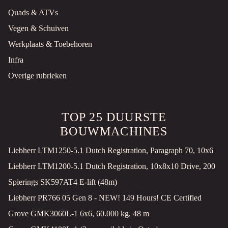
Quads & ATVs
Noordwijkerhout, NL
Vegen & Schuiven
PRIJS OP AANVRAAG
Werkplaats & Toebehoren
FREES
Infra
Tuinfrees
Gebruikt
Overige rubrieken
Noordwijkerhout, NL
PRIJS OP AANVRAAG
TOP 25 DUURSTE
CASTELGARDEN MINI
BOUWMACHINES
Tractor
Gebruikt
Liebherr LTM1250-5.1 Dutch Registration, Paragraph 70, 10x6
2001
Noordwijkerhout, NL
Liebherr LTM1200-5.1 Dutch Registration, 10x8x10 Drive, 200
€1.250 EXCL.
Spierings SK597AT4 E-lift (48m)
Liebherr PR766 05 Gen 8 - NEW! 149 Hours! CE Certified
STROOIER
Strooier
Nieuw
Grove GMK3060L-1 6x6, 60.000 kg, 48 m