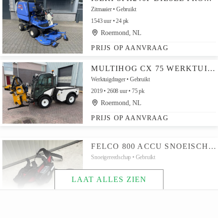
Zitmaaier
Gebruikt
1543 uur
24 pk
Roermond, NL
PRIJS OP AANVRAAG
MULTIHOG CX 75 WERKTUIGDRAGER MET MC CONNEL ARM KLEPELBAK
Werktuigdrager
Gebruikt
2019
2608 uur
75 pk
Roermond, NL
PRIJS OP AANVRAAG
FELCO 800 ACCU SNOEISCHAAR
Snoeigereedschap
Gebruikt
LAAT ALLES ZIEN
Roermond, NL
€600 EXCL.
ECHO PB-500 BLADBLAZER