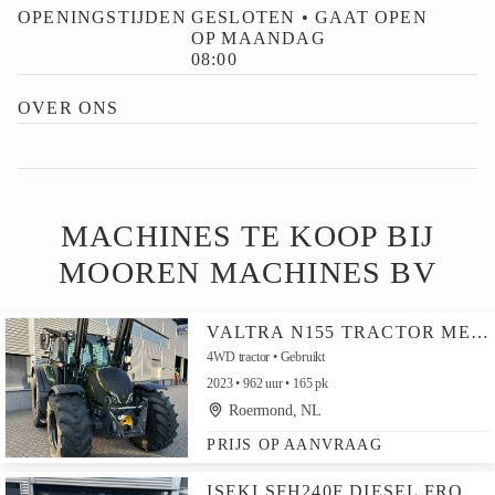
OPENINGSTIJDEN
GESLOTEN • GAAT OPEN
OP MAANDAG
08:00
OVER ONS
MACHINES TE KOOP BIJ
MOOREN MACHINES BV
VALTRA N155 TRACTOR MET VOORLADER
4WD tractor
Gebruikt
2023
962 uur
165 pk
Roermond, NL
PRIJS OP AANVRAAG
ISEKI SFH240F DIESEL FRONTMAAIER MET OPVANG