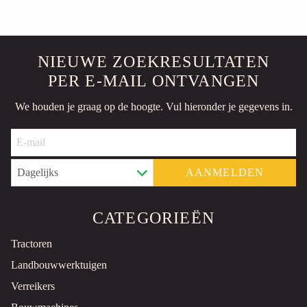
Bladblazer
Gebruikt
Roermond, NL
NIEUWE ZOEKRESULTATEN
€350 MARGE
PER E-MAIL ONTVANGEN
WACKER VP1550A TRILPLAAT
We houden je graag op de hoogte.
Vul hieronder je gegevens in.
Bestratingsmaterialen
Gebruikt
Roermond, NL
€600 EXCL.
AANMELDEN
ROBIN BH 3600 BOSMAAIER
Bosmaaier
Gebruikt
CATEGORIEËN
2 pk
Tractoren
Roermond, NL
Landbouwwerktuigen
€300 MARGE
Verreikers
HUSQVARNA LC551IV PROFESSIONELE ACCUMAAIER