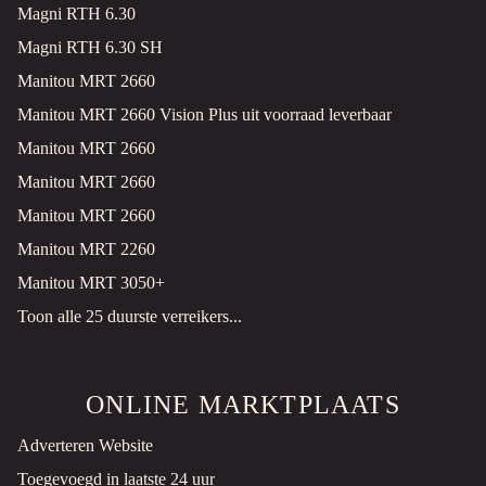
Magni RTH 6.30
Roermond, NL
Magni RTH 6.30 SH
€200 MARGE
Manitou MRT 2660
Manitou MRT 2660 Vision Plus uit voorraad leverbaar
54 VARIO GRASMAAIER
Gazonmaaier
Gebruikt
Manitou MRT 2660
Manitou MRT 2660
Roermond, NL
Manitou MRT 2660
€750 MARGE
Manitou MRT 2260
STIGA COLLECTOR 48 B GRASMAAIER
Manitou MRT 3050+
Gazonmaaier
Gebruikt
Toon alle 25 duurste verreikers...
Roermond, NL
€200 MARGE
ONLINE MARKTPLAATS
STIGA MULTICLIP 50 SB GRASMAAIER
Adverteren Website
Gazonmaaier
Gebruikt
Toegevoegd in laatste 24 uur