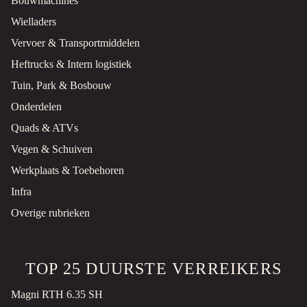
Bouwmachines
Gazonmaaier
Demo
Wielladers
Roermond, NL
Vervoer & Transportmiddelen
€950 MARGE
Heftrucks & Intern logistiek
Tuin, Park & Bosbouw
SABO 54-VARIO RED GRASMAAIER
Gazonmaaier
Gebruikt
Onderdelen
Quads & ATVs
Roermond, NL
Vegen & Schuiven
€850 MARGE
Werkplaats & Toebehoren
STIGA COMBI 48 SQH GRASMAAIER
Infra
Gazonmaaier
Gebruikt
Overige rubrieken
2020
Roermond, NL
€300 EXCL.
TOP 25 DUURSTE VERREIKERS
MURRAY EQ 400 GRASMAAIER
Magni RTH 6.35 SH
Gazonmaaier
Gebruikt