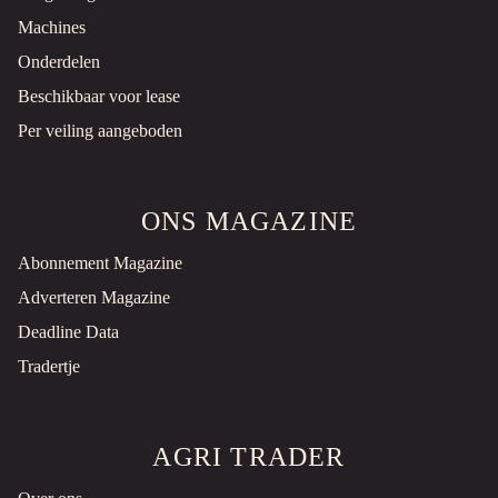
Roermond, NL
Machines
€300 INCL.
Onderdelen
Beschikbaar voor lease
STIGA MULTICLIP 50 SB GRASMAAIER MET HONDA MOTOR
Gazonmaaier
Gebruikt
Per veiling aangeboden
Roermond, NL
ONS MAGAZINE
€250 INCL.
Abonnement Magazine
HUSQVARNA LC48V GRASMAAIER
Gazonmaaier
Gebruikt
Adverteren Magazine
Deadline Data
Roermond, NL
Tradertje
€300 INCL.
ETESIA PRO51K GRASMAAIER MET KAWASAKI MOTOR
Gazonmaaier
Gebruikt
AGRI TRADER