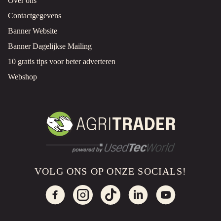
Over ons
Roermond, NL
Contactgegevens
€500 INCL.
Banner Website
STIGA TWINCLIP 50 SEQB GRASMAAIER
Banner Dagelijkse Mailing
Gazonmaaier
Gebruikt
10 gratis tips voor beter adverteren
Roermond, NL
Webshop
€450 MARGE
DEMO HUSQVARNA 560 EPOS / DRAADLOZE AUTOMOWER
Robotmaaier - Automower
Demo
Roermond, NL
PRIJS OP AANVRAAG
VOLG ONS OP ONZE SOCIALS!
DEMO HUSQVARNA 580 EPOS / DRAADLOZE AUTOMOWER
Robotmaaier - Automower
Demo
Roermond, NL