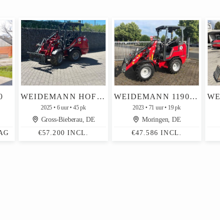
0
WEIDEMANN HOFTRAC 1390
WEIDEMANN 1190 E "ELEKTRO"
2025
6 uur
45 pk
2023
71 uur
19 pk
Gross-Bieberau, DE
Moringen, DE
AG
€57.200 INCL.
€47.586 INCL.