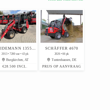
WEIDEMANN 1355CX45 MIT KABINE 3,2M HUBHÖHE
SCHÄFFER 4670
2013
7200 uur
43 pk
2026
66 pk
Burgkirchen, AT
Tuntenhausen, DE
€28.500 INCL.
PRIJS OP AANVRAAG