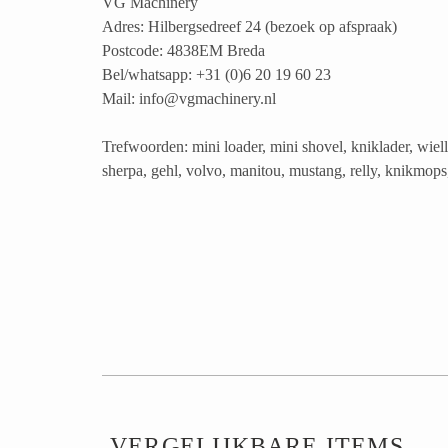
VG Machinery
Adres: Hilbergsedreef 24 (bezoek op afspraak)
Postcode: 4838EM Breda
Bel/whatsapp: +31 (0)6 20 19 60 23
Mail: info@vgmachinery.nl
Trefwoorden: mini loader, mini shovel, kniklader, wiel
sherpa, gehl, volvo, manitou, mustang, relly, knikmops, 
VERGELIJKBARE ITEMS