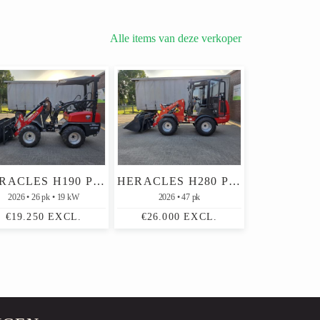
Alle items van deze verkoper
HERACLES H190 PRO MINI SHOVEL NIEUW (2026)
HERACLES H280 PRO MINI SHOVEL NIEUW (2026)
2026
26 pk
19 kW
2026
47 pk
€19.250 EXCL.
€26.000 EXCL.