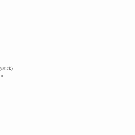
ystick)
ur