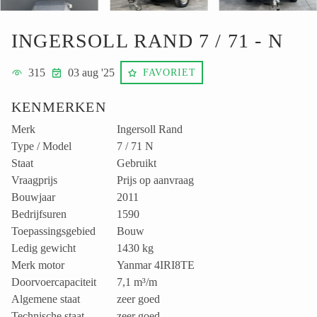
INGERSOLL RAND 7 / 71 - N
315
03 aug '25
FAVORIET
KENMERKEN
Merk
Ingersoll Rand
Type / Model
7 / 71 N
Staat
Gebruikt
Vraagprijs
Prijs op aanvraag
Bouwjaar
2011
Bedrijfsuren
1590
Toepassingsgebied
Bouw
Ledig gewicht
1430 kg
Merk motor
Yanmar 4IRI8TE
Doorvoercapaciteit
7,1 m³/m
Algemene staat
zeer goed
Technische staat
zeer goed