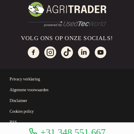
VOLG ONS OP ONZE SOCIALS!
Privacy verklaring
Algemene voorwaarden
×
Disclaimer
Cookies policy
akkoord
RSS
+31 348 551 667
Nu instellen
Akkoord