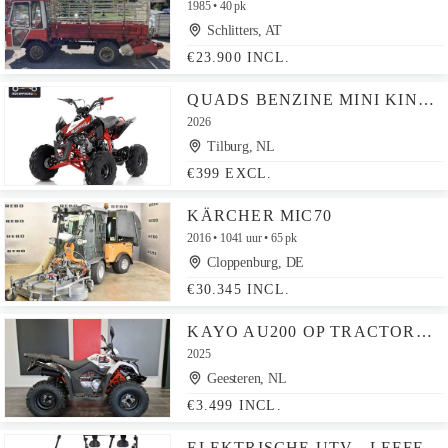
1985
40 pk
Schlitters, AT
€23.900 INCL.
QUADS BENZINE MINI KINDERQUADS ATV KINDERQUAD OF ELEKTRISCH
2026
Tilburg, NL
€399 EXCL.
KÄRCHER MIC70
2016
1041 uur
65 pk
Cloppenburg, DE
€30.345 INCL.
KAYO AU200 OP TRACTORKENTEKEN
2025
Geesteren, NL
€3.499 INCL.
ELEKTRISCHE UTV - LEFFERT FM-40 - COMPACT