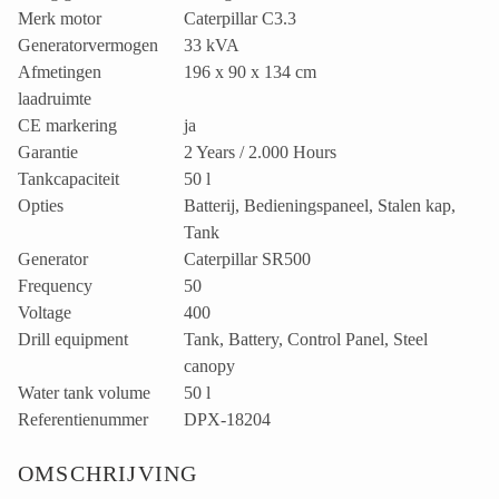
Merk motor
Caterpillar C3.3
Generatorvermogen
33 kVA
Afmetingen
196 x 90 x 134 cm
laadruimte
CE markering
ja
Garantie
2 Years / 2.000 Hours
Tankcapaciteit
50 l
Opties
Batterij, Bedieningspaneel, Stalen kap,
Tank
Generator
Caterpillar SR500
Frequency
50
Voltage
400
Drill equipment
Tank, Battery, Control Panel, Steel
canopy
Water tank volume
50 l
Referentienummer
DPX-18204
OMSCHRIJVING