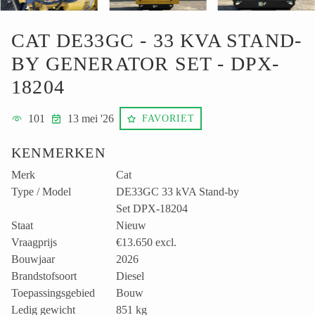
CAT DE33GC - 33 KVA STAND-
BY GENERATOR SET - DPX-
18204
101
13 mei '26
FAVORIET
KENMERKEN
Merk
Cat
Type / Model
DE33GC 33 kVA Stand-by
Set DPX-18204
Staat
Nieuw
Vraagprijs
€13.650
excl.
Bouwjaar
2026
Brandstofsoort
Diesel
Toepassingsgebied
Bouw
Ledig gewicht
851 kg