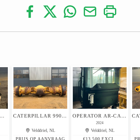
RPILLAR 12M 140M 160M PUSH BLOCK
CATERPILLAR 990 AXLE
OPERATOR AR-CAB CATERPILLAR 980 / 980L / 980M / 982M NEW CABIN
2024
Velddriel, NL
Velddriel, NL
PRIJS OP AANVRAAG
€13.500 EXCL.
P