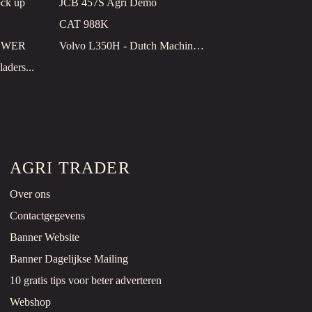
ck up
JCB 457S Agri Demo
CAT 988K
POWER
Volvo L350H - Dutch Machine / CDC Steering
aders...
AGRI TRADER
Over ons
Contactgegevens
Banner Website
Banner Dagelijkse Mailing
10 gratis tips voor beter adverteren
Webshop