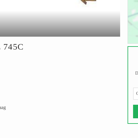
 745C
D
G
aag