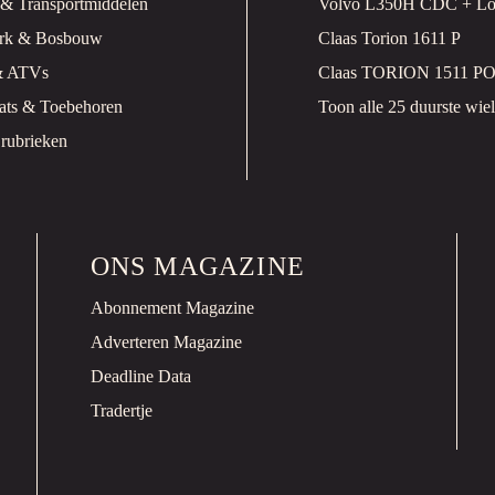
 & Transportmiddelen
Volvo L350H CDC + Lo
ark & Bosbouw
Claas Torion 1611 P
& ATVs
Claas TORION 1511 
ats & Toebehoren
Toon alle 25 duurste wiell
 rubrieken
ONS MAGAZINE
Abonnement Magazine
Adverteren Magazine
Deadline Data
Tradertje