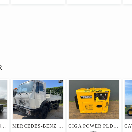
R
MAN TGS 18.480 4X4
MERCEDES-BENZ 1017 4X4 EX ARMY RECONDITIONED WHITE WITH CRANE
GIGA POWER PLD8500SE 8 KVA SILENT GENERATOR