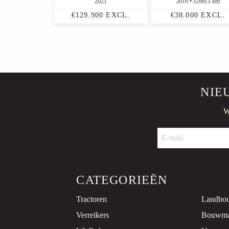
2021
2016
326611 km
€129.900 EXCL.
€38.000 EXCL.
NIE
W
CATEGORIEËN
Tractoren
Landbo
Verreikers
Bouwma