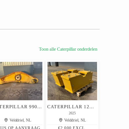
Toon alle Caterpillar onderdelen
CATERPILLAR 990 LEVER BUCKET BELLCRANK 4E-5587 WITH 2 PINS
CATERPILLAR 12M 140M 160M PUSH BLOCK
2025
Velddriel, NL
Velddriel, NL
RIJS OP AANVRAAG
€2.000 EXCL.