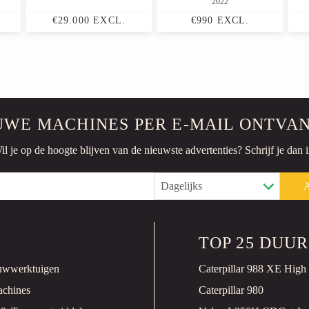
2022
€29.000 EXCL.
€990 EXCL.
UWE MACHINES
PER E-MAIL ONTVA
il je op de hoogte blijven van de
nieuwste advertenties? Schrijf je dan i
TOP 25 DUU
uwwerktuigen
Caterpillar 988 XE High 
chines
Caterpillar 980