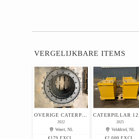
VERGELIJKBARE ITEMS
OVERIGE CATERPILLAR 328DLCR / CATERPILLAR 330LN BLN / CATE
CATE
2022
2025
Weert, NL
Velddriel, NL
€179 EXCL.
€2.000 EXCL.