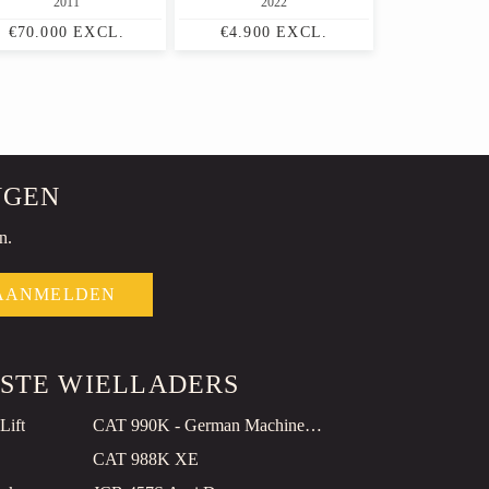
2011
2022
€70.000 EXCL.
€4.900 EXCL.
NGEN
n.
AANMELDEN
RSTE WIELLADERS
Lift
CAT 990K - German Machine / TOP Condition!
CAT 988K XE