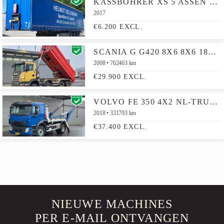
KÄSSBOHRER XS 5 ASSEN SLIDING ROOF
2017
€6.200 EXCL.
SCANIA G G420 8X6 8X6 18M3 KH TIPPER STEEL SUSPENSION BIG-AXLE EURO 4
2008
762463 km
€29.900 EXCL.
VOLVO FE 350 4X2 NL-TRUCK APK VDL P-14 ABSETZKIPPER SKIPLOADER AUTOMATIC EURO 6
2018
331793 km
€37.400 EXCL.
NIEUWE MACHINES
PER E-MAIL ONTVANGEN