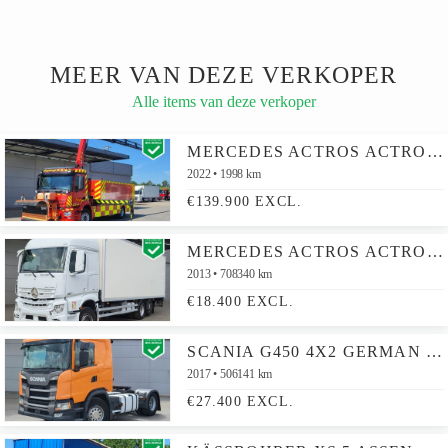
MEER VAN DEZE VERKOPER
Alle items van deze verkoper
MERCEDES ACTROS ACTROS 1827 4X2 FIRE TRUCK WATERTANK FOR ELECTRICAL VEHICLES WINCH PALFINGER PK19.001SLD CRANE
2022
1998 km
€139.900 EXCL.
MERCEDES ACTROS ACTROS 2642 6X2 2500KG LADEBORDWAND LIFT+STEERING AXLE AUTOMATIC RETARDER EURO 5
2013
708340 km
€18.400 EXCL.
SCANIA G450 4X2 GERMAN TRUCK HYDRAULIK LEATHER SEATS
2017
506141 km
€27.400 EXCL.