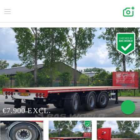
€7.900 EXCL.