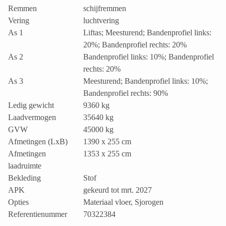
Remmen
schijfremmen
Vering
luchtvering
As 1
Liftas; Meesturend; Bandenprofiel links:
20%; Bandenprofiel rechts: 20%
As 2
Bandenprofiel links: 10%; Bandenprofiel
rechts: 20%
As 3
Meesturend; Bandenprofiel links: 10%;
Bandenprofiel rechts: 90%
Ledig gewicht
9360 kg
Laadvermogen
35640 kg
GVW
45000 kg
Afmetingen (LxB)
1390 x 255 cm
Afmetingen
1353 x 255 cm
laadruimte
Bekleding
Stof
APK
gekeurd tot mrt. 2027
Opties
Materiaal vloer, Sjorogen
Referentienummer
70322384