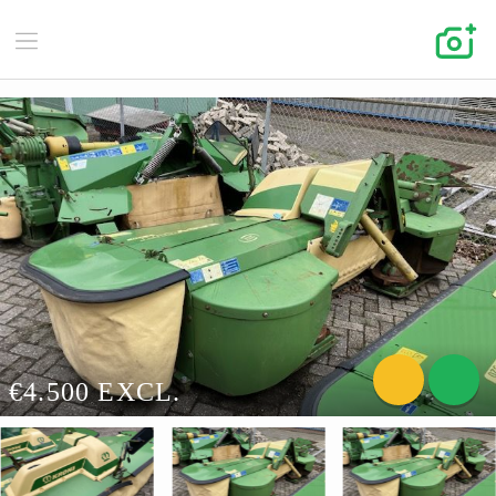
€4.500 EXCL.