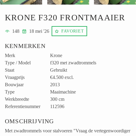
KRONE F320 FRONTMAAIER
148
18 mei '26
FAVORIET
KENMERKEN
Merk
Krone
Type / Model
f320 met zwadtrommels
Staat
Gebruikt
Vraagprijs
€4.500
excl.
Bouwjaar
2013
Type
Maaimachine
Werkbreedte
300 cm
Referentienummer
112596
OMSCHRIJVING
Met zwadtrommels voor stalvoeren "Vraag de vertegenwoordiger