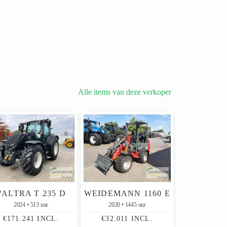
Alle items van deze verkoper
VALTRA T 235 D
WEIDEMANN 1160 E
2024
513 uur
2020
1445 uur
€171.241 INCL.
€32.011 INCL.