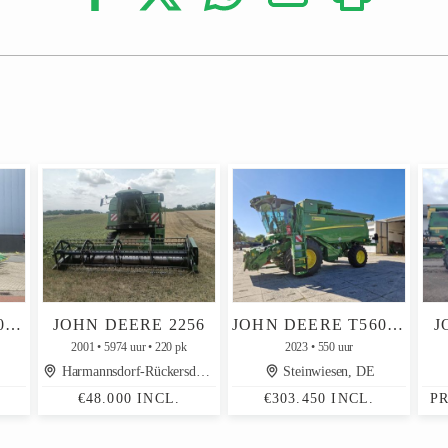
JOHN DEERE 9880 STS
JOHN DEERE 2256
JOHN DEERE T560 HM
J
2001
5974 uur
220 pk
2023
550 uur
Harmannsdorf-Rückersdorf, AT
Steinwiesen, DE
€48.000 INCL.
€303.450 INCL.
P