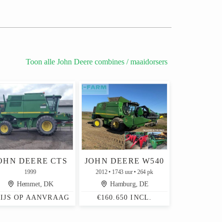
Toon alle John Deere combines / maaidorsers
OHN DEERE CTS
JOHN DEERE W540
1999
2012
1743 uur
264 pk
Hemmet, DK
Hamburg, DE
RIJS OP AANVRAAG
€160.650 INCL.