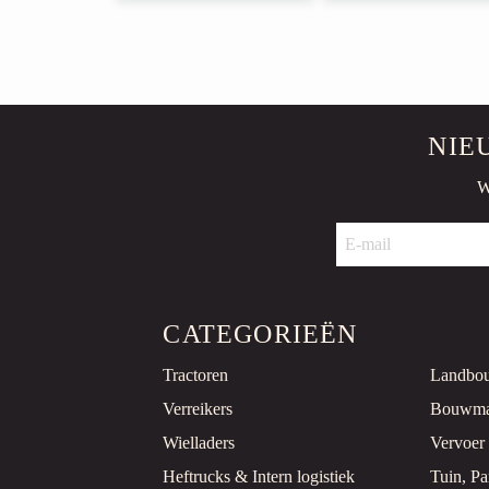
NIE
W
CATEGORIEËN
Tractoren
Landbo
Verreikers
Bouwma
Wielladers
Vervoer
Heftrucks & Intern logistiek
Tuin, P