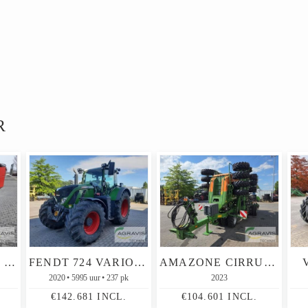
R
RAUCH AXERA H EMC
FENDT 724 VARIO S4
AMAZONE CIRRUS 6003-2
2020
5995 uur
237 pk
2023
€142.681 INCL.
€104.601 INCL.