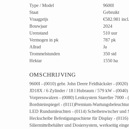
Type / Model
9600I
Staat
Gebruikt
Vraagprijs
€582.981
incl
Bouwjaar
2024
Urenstand
510 uur
Vermogen in pk
787 pk
Allrad
Ja
Trommelstunden
350 std
Hektar
1550 ha
OMSCHRIJVING
9600I - (0010) gebr. John Deere Feldhäcksler - (0020)
JD18X / 6 Zylinder / 18 l Hubraum / 579 kW - (0040) 
Vorpresswalzen - (0080) Lenksystem Starefire 7000 -
Bordsteinspiegel - (0111)Premium-Wartungsbeleuchtu
LED Rundumleuchten - (0114) Scheibenwischer und Sch
Heckscheibe Befestigungsschiene für Display - (0116) 
Siliermittelbehälter und Dosiersystem, werkseitig ei