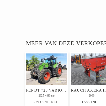
MEER VAN DEZE VERKOPE
FENDT 728 VARIO GEN-7
2025
880 uur
2009
€293.930 INCL.
€583 INCL.