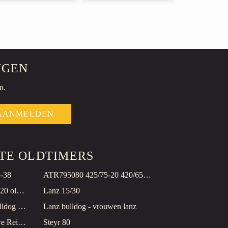
NGEN
n.
AANMELDEN
STE OLDTIMERS
5-38
ATR795080 425/75-20 420/65-24
Mc Cormick Deering 10-20 oldtimer
Lanz 15/30
Lanz HN 3 Oldtimer Bullldog restauriert!
Lanz bulldog - vrouwen lanz
FORDSON E27N blauwe Reiger
Steyr 80