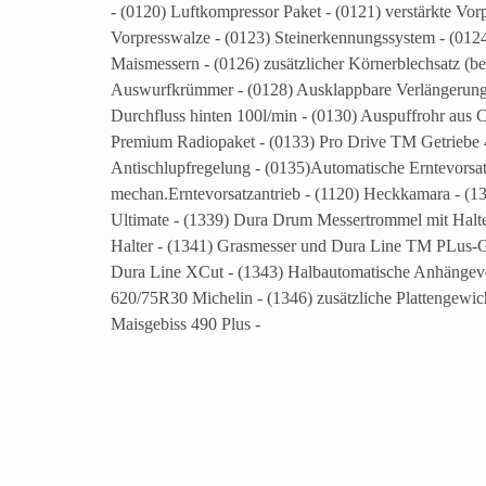
- (0120) Luftkompressor Paket - (0121) verstärkte Vor
Vorpresswalze - (0123) Steinerkennungssystem - (0124
Maismessern - (0126) zusätzlicher Körnerblechsatz (be
Auswurfkrümmer - (0128) Ausklappbare Verlängerung 
Durchfluss hinten 100l/min - (0130) Auspuffrohr aus 
Premium Radiopaket - (0133) Pro Drive TM Getriebe 40
Antischlupfregelung - (0135)Automatische Erntevorsa
mechan.Erntevorsatzantrieb - (1120) Heckkamara - (1
Ultimate - (1339) Dura Drum Messertrommel mit Halt
Halter - (1341) Grasmesser und Dura Line TM PLus-
Dura Line XCut - (1343) Halbautomatische Anhängev
620/75R30 Michelin - (1346) zusätzliche Plattengewi
Maisgebiss 490 Plus -