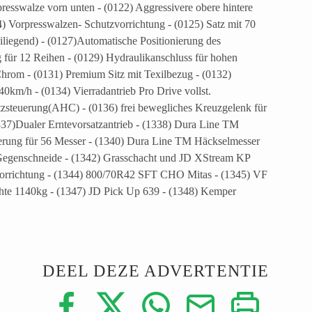
presswalze vorn unten - (0122) Aggressivere obere hintere
) Vorpresswalzen- Schutzvorrichtung - (0125) Satz mit 70
iliegend) - (0127)Automatische Positionierung des
für 12 Reihen - (0129) Hydraulikanschluss für hohen
Chrom - (0131) Premium Sitz mit Texilbezug - (0132)
km/h - (0134) Vierradantrieb Pro Drive vollst.
tzsteuerung(AHC) - (0136) frei bewegliches Kreuzgelenk für
337)Dualer Erntevorsatzantrieb - (1338) Dura Line TM
erung für 56 Messer - (1340) Dura Line TM Häckselmesser
Gegenschneide - (1342) Grasschacht und JD XStream KP
orrichtung - (1344) 800/70R42 SFT CHO Mitas - (1345) VF
chte 1140kg - (1347) JD Pick Up 639 - (1348) Kemper
DEEL DEZE ADVERTENTIE