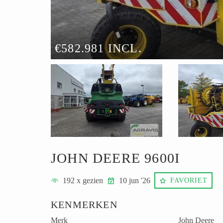
€582.981 INCL.
JOHN DEERE 9600I
192
x gezien
10 jun '26
FAVORIET
KENMERKEN
Merk
John Deere