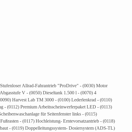
.
 Stufenloser Allrad-Fahrantrieb "ProDrive" - (0030) Motor
Abgasstufe V - (0050) Dieseltank 1.500 l - (0070) 4
 (0090) Harvest Lab TM 3000 - (0100) Lederlenkrad - (0110)
ng - (0112) Premium Arbeitsscheinwerferpaket LED - (0113)
eibenwaschanlage für Seitenfenster links - (0115)
Fußrasten - (0117) Hochleistung- Erntevorsatzantrieb - (0118)
ngebaut - (0119) Doppelleitungssystem- Dosiersystem (ADS-TL)